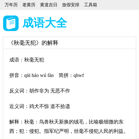
万年历
老黄历
黄道吉日
放假安排
工具箱
成语大全
《秋毫无犯》的解释
成语：秋毫无犯
拼音：qiū háo wú fàn 简拼：qhwf
反义词：胡作非为 无恶不作
近义词：鸡犬不惊 道不拾遗
解释：秋毫：鸟兽秋天新换的绒毛，比喻极细微的东
西；犯：侵犯。指军纪严明，丝毫不侵犯人民的利益。