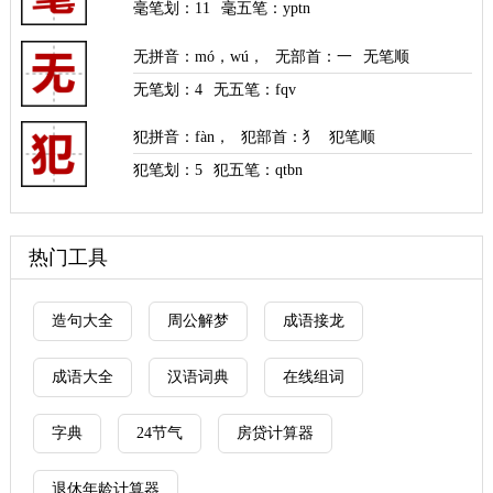
毫笔划：
11
毫五笔：yptn
无拼音
：
mó
，
wú
，
无部首
：一
无笔顺
无笔划：
4
无五笔：fqv
犯拼音
：
fàn
，
犯部首
：犭
犯笔顺
犯笔划：
5
犯五笔：qtbn
热门工具
造句大全
周公解梦
成语接龙
成语大全
汉语词典
在线组词
字典
24节气
房贷计算器
退休年龄计算器