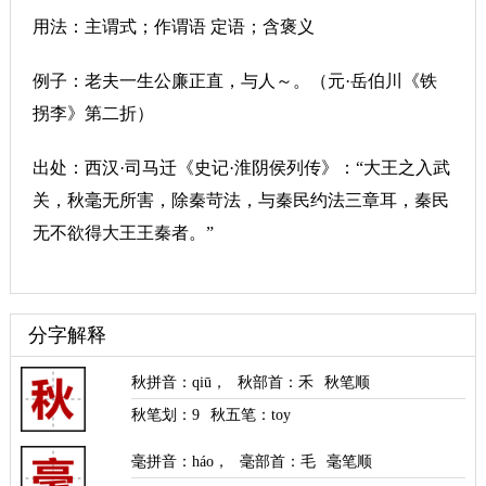
用法：主谓式；作谓语 定语；含褒义
例子：老夫一生公廉正直，与人～。（元·岳伯川《铁
拐李》第二折）
出处：西汉·司马迁《史记·淮阴侯列传》：“大王之入武
关，秋毫无所害，除秦苛法，与秦民约法三章耳，秦民
无不欲得大王王秦者。”
分字解释
秋拼音
：
qiū
，
秋部首
：禾
秋笔顺
秋笔划：
9
秋五笔：toy
毫拼音
：
háo
，
毫部首
：毛
毫笔顺