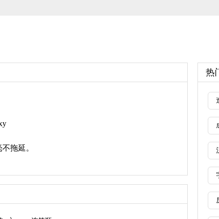
热
xy
毫不拖延。