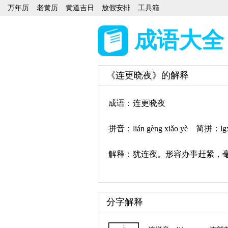
万年历
老黄历
黄道吉日
放假安排
工具箱
成语大全
《连更晓夜》的解释
成语：连更晓夜
拼音：lián gèng xiǎo yè 简拼：lg
解释：犹连夜。形容办事赶紧，
分字解释