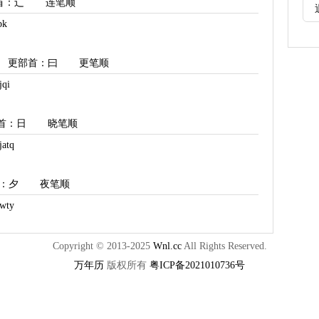
首
：辶
连笔顺
k
更部首
：曰
更笔顺
qi
首
：日
晓笔顺
atq
：夕
夜笔顺
ty
Copyright © 2013-2025
Wnl.cc
All Rights Reserved.
万年历
版权所有
粤ICP备2021010736号