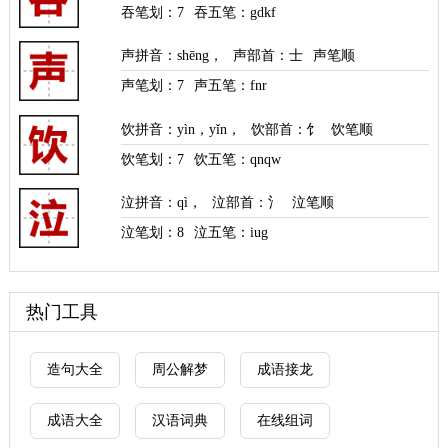
吞笔划：
7
吞五笔：gdkf
声拼音
：
shēng
，
声部首
：士
声笔顺
声笔划：
7
声五笔：fnr
饮拼音
：
yìn
，
yǐn
，
饮部首
：饣
饮笔顺
饮笔划：
7
饮五笔：qnqw
泣拼音
：
qì
，
泣部首
：氵
泣笔顺
泣笔划：
8
泣五笔：iug
热门工具
造句大全
周公解梦
成语接龙
成语大全
汉语词典
在线组词