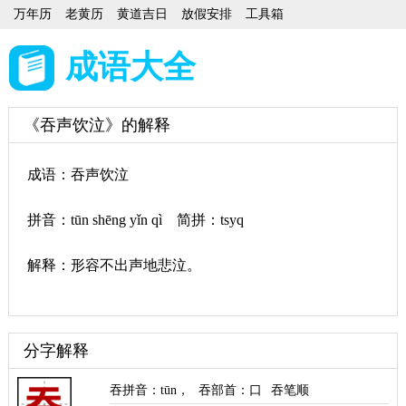
万年历
老黄历
黄道吉日
放假安排
工具箱
成语大全
《吞声饮泣》的解释
成语：吞声饮泣
拼音：tūn shēng yǐn qì 简拼：tsyq
解释：形容不出声地悲泣。
分字解释
吞拼音
：
tūn
，
吞部首
：口
吞笔顺