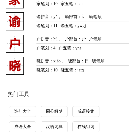
家笔划：
10
家五笔：peu
谕拼音
：
yù
，
谕部首
：讠
谕笔顺
谕笔划：
11
谕五笔：ywgj
户拼音
：
hù
，
户部首
：户
户笔顺
户笔划：
4
户五笔：yne
晓拼音
：
xiǎo
，
晓部首
：日
晓笔顺
晓笔划：
10
晓五笔：jatq
热门工具
造句大全
周公解梦
成语接龙
成语大全
汉语词典
在线组词