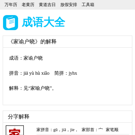
万年历
老黄历
黄道吉日
放假安排
工具箱
成语大全
《家谕户晓》的解释
成语：家谕户晓
拼音：jiā yù hù xiǎo 简拼：jyhx
解释：见“家喻户晓”。
分字解释
家拼音
：
gū
，
jiā
，
jie
，
家部首
：宀
家笔顺