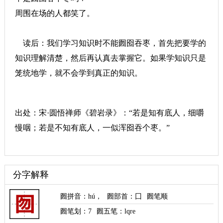
周围在场的人都笑了。
读后：我们学习知识时不能囫囵吞枣，首先把要学的
知识理解清楚，然后再认真去掌握它。如果学知识只是
笼统地学，就不会学到真正的知识。
出处：宋·圆悟禅师《碧岩录》：“若是知有底人，细嚼
慢咽；若是不知有底人，一似浑囵吞个枣。”
分字解释
囫拼音
：
hú
，
囫部首
：囗
囫笔顺
囫笔划：
7
囫五笔：lqre