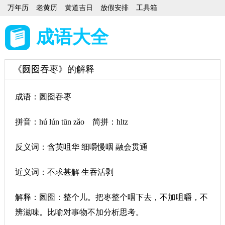
万年历
老黄历
黄道吉日
放假安排
工具箱
成语大全
《囫囵吞枣》的解释
成语：囫囵吞枣
拼音：hú lún tūn zǎo 简拼：hltz
反义词：含英咀华 细嚼慢咽 融会贯通
近义词：不求甚解 生吞活剥
解释：囫囵：整个儿。把枣整个咽下去，不加咀嚼，不
辨滋味。比喻对事物不加分析思考。