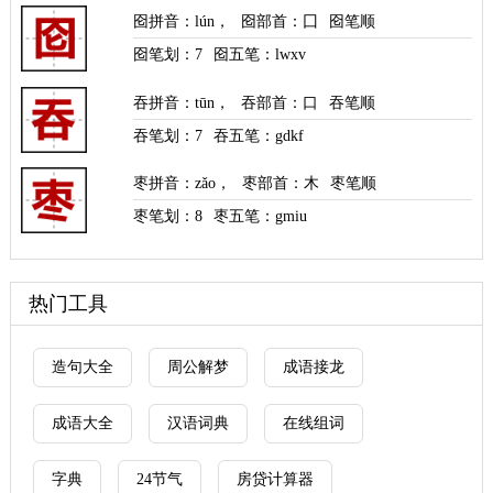
囵拼音
：
lún
，
囵部首
：囗
囵笔顺
囵笔划：
7
囵五笔：lwxv
吞拼音
：
tūn
，
吞部首
：口
吞笔顺
吞笔划：
7
吞五笔：gdkf
枣拼音
：
zǎo
，
枣部首
：木
枣笔顺
枣笔划：
8
枣五笔：gmiu
热门工具
造句大全
周公解梦
成语接龙
成语大全
汉语词典
在线组词
字典
24节气
房贷计算器