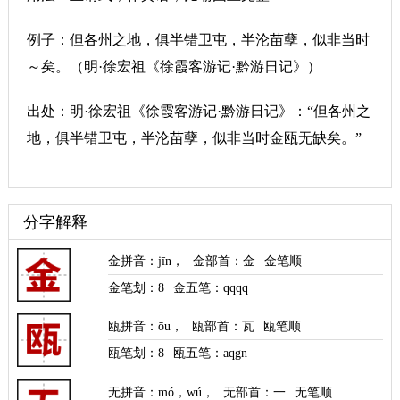
例子：但各州之地，俱半错卫屯，半沦苗孽，似非当时
～矣。（明·徐宏祖《徐霞客游记·黔游日记》）
出处：明·徐宏祖《徐霞客游记·黔游日记》：“但各州之
地，俱半错卫屯，半沦苗孽，似非当时金瓯无缺矣。”
分字解释
金拼音
：
jīn
，
金部首
：金
金笔顺
金笔划：
8
金五笔：qqqq
瓯拼音
：
ōu
，
瓯部首
：瓦
瓯笔顺
瓯笔划：
8
瓯五笔：aqgn
无拼音
：
mó
，
wú
，
无部首
：一
无笔顺