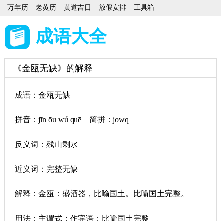
万年历
老黄历
黄道吉日
放假安排
工具箱
成语大全
《金瓯无缺》的解释
成语：金瓯无缺
拼音：jīn ōu wú quē 简拼：jowq
反义词：残山剩水
近义词：完整无缺
解释：金瓯：盛酒器，比喻国土。比喻国土完整。
用法：主谓式；作宾语；比喻国土完整