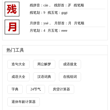
残拼音
：
cán
，
残部首
：歹
残笔顺
残笔划：
9
残五笔：gqgt
月拼音
：
yuè
，
月部首
：月
月笔顺
月笔划：
4
月五笔：eeee
热门工具
造句大全
周公解梦
成语接龙
成语大全
汉语词典
在线组词
字典
24节气
房贷计算器
退休年龄计算器