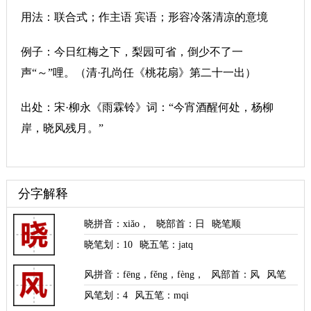
用法：联合式；作主语 宾语；形容冷落清凉的意境
例子：今日红梅之下，梨园可省，倒少不了一
声“～”哩。（清·孔尚任《桃花扇》第二十一出）
出处：宋·柳永《雨霖铃》词：“今宵酒醒何处，杨柳
岸，晓风残月。”
分字解释
晓拼音
：
xiǎo
，
晓部首
：日
晓笔顺
晓笔划：
10
晓五笔：jatq
风拼音
：
fēng
，
fěng
，
fèng
，
风部首
：风
风笔
顺
风笔划：
4
风五笔：mqi