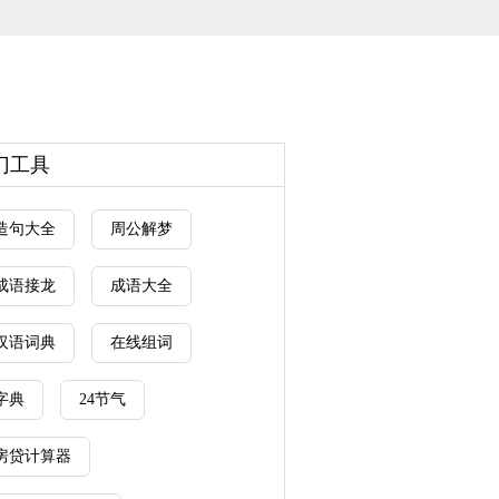
门工具
造句大全
周公解梦
成语接龙
成语大全
汉语词典
在线组词
字典
24节气
房贷计算器