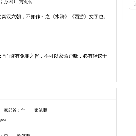
语；形容广为流传
之秦汉六朝，不如作～之《水浒》《西游》文字也。
：“而遽有免罪之旨，不可以家谕户晓，必有轻议于
家部首
：宀
家笔顺
eu