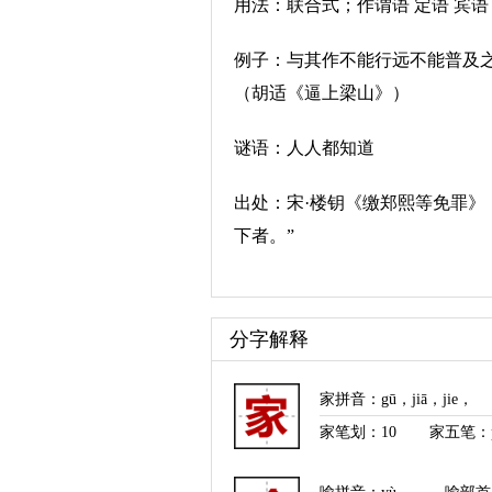
用法：联合式；作谓语 定语 宾
例子：与其作不能行远不能普及
（胡适《逼上梁山》）
谜语：人人都知道
出处：宋·楼钥《缴郑熙等免罪》
下者。”
分字解释
家拼音
：
gū
，
jiā
，
jie
，
家笔划：
10
家五笔：p