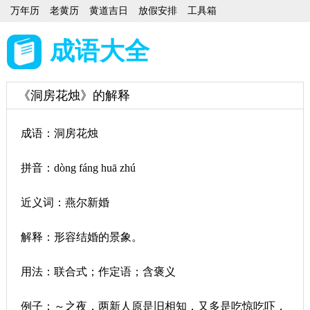
万年历
老黄历
黄道吉日
放假安排
工具箱
成语大全
《洞房花烛》的解释
成语：洞房花烛
拼音：dòng fáng huā zhú
近义词：燕尔新婚
解释：形容结婚的景象。
用法：联合式；作定语；含褒义
例子：～之夜，两新人原是旧相知，又多是吃惊吃吓，