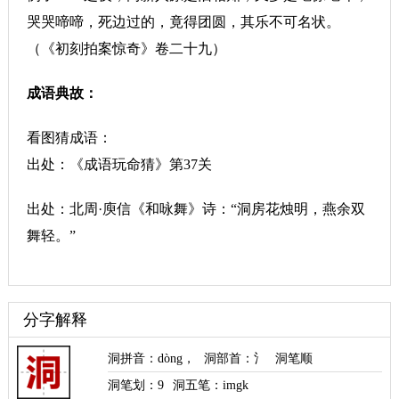
哭哭啼啼，死边过的，竟得团圆，其乐不可名状。
（《初刻拍案惊奇》卷二十九）
成语典故：
看图猜成语：
出处：《成语玩命猜》第37关
出处：北周·庾信《和咏舞》诗：“洞房花烛明，燕余双
舞轻。”
分字解释
洞拼音
：
dòng
，
洞部首
：氵
洞笔顺
洞笔划：
9
洞五笔：imgk