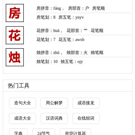
房拼音
：
fáng
，
房部首
：户
房笔顺
房笔划：
8
房五笔：ynyv
花拼音
：
huā
，
花部首
：艹
花笔顺
花笔划：
7
花五笔：awxb
烛拼音
：
zhú
，
烛部首
：火
烛笔顺
烛笔划：
10
烛五笔：ojy
热门工具
造句大全
周公解梦
成语接龙
成语大全
汉语词典
在线组词
字典
24节气
房贷计算器