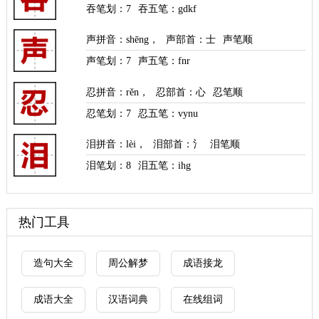
吞笔划：
7
吞五笔：gdkf
声拼音
：
shēng
，
声部首
：士
声笔顺
声笔划：
7
声五笔：fnr
忍拼音
：
rěn
，
忍部首
：心
忍笔顺
忍笔划：
7
忍五笔：vynu
泪拼音
：
lèi
，
泪部首
：氵
泪笔顺
泪笔划：
8
泪五笔：ihg
热门工具
造句大全
周公解梦
成语接龙
成语大全
汉语词典
在线组词