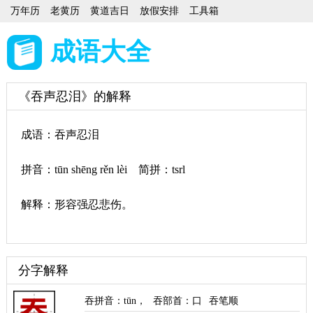
万年历
老黄历
黄道吉日
放假安排
工具箱
成语大全
《吞声忍泪》的解释
成语：吞声忍泪
拼音：tūn shēng rěn lèi 简拼：tsrl
解释：形容强忍悲伤。
分字解释
吞拼音
：
tūn
，
吞部首
：口
吞笔顺